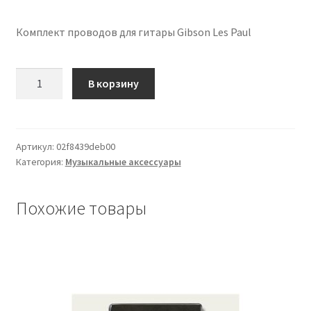
Комплект проводов для гитары Gibson Les Paul
Количество
В корзину
товара
Wiring
Kit
for
Артикул:
02f8439deb00
Категория:
Музыкальные аксессуары
Gibson
Les
Paul
Похожие товары
Guitar