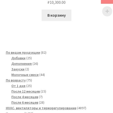
₽
10,300.00
В корзину
82
По видам продукции
82
25
товара
Добавки
25
товаров
26
Дополнения
26
2
товаров
Закуски
2
товара
44
Молочные смеси
44
75
товара
По возрасту
75
25
товаров
От 1 дня
25
товаров
15
После 12 месяцев
15
7
товаров
После 4 месяцев
7
товаров
28
После 6 месяцев
28
товаров
4897
HVAC, вентиляторы и терморегулирование
4897