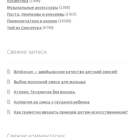
1496
товаров
Косметика
1496
товаров
1388
Музыкальные аксессуары
1388
товаров
1415
Паста, приправы и консервы
1415
10386
товаров
Переключатели и кнопки
10386
8799
товаров
Чай из Сингапура
8799
товаров
Свежие записи
Bimbosan — швейцарское качество детский смесей!
Выбор молочной смеси для малыша
Атопия. Грудничок без молока.
Аллергия на смесь у грудного ребенка
Как грамотно вводить прикорм детям-искусственникам?
Свежие комментарии