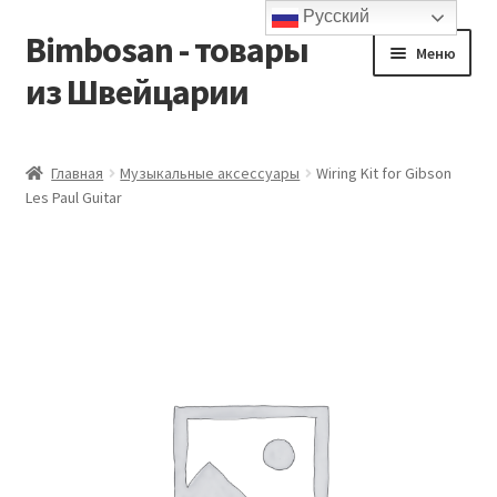
Русский
Bimbosan - товары
Перейти
Перейти
Меню
к
к
из Швейцарии
навигации
содержимому
Главная
Главная
Музыкальные аксессуары
Wiring Kit for Gibson
Les Paul Guitar
Блог
Контакты
Корзина
Магазин
Мой аккаунт
Оформление заказа