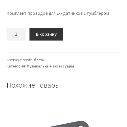
Комплект проводов для 2-х датчиков с тумблером
Количество
В корзину
товара
Wiring
Kit
for
Артикул:
999fb0f22901
Категория:
Музыкальные аксессуары
2-
pickups
with
Похожие товары
Toggle
Switch