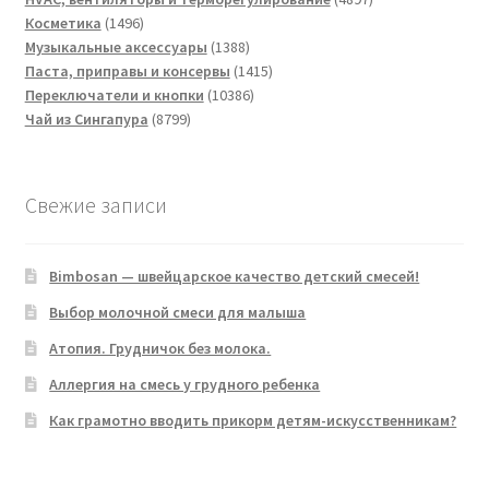
1496
товаров
Косметика
1496
товаров
1388
Музыкальные аксессуары
1388
товаров
1415
Паста, приправы и консервы
1415
10386
товаров
Переключатели и кнопки
10386
8799
товаров
Чай из Сингапура
8799
товаров
Свежие записи
Bimbosan — швейцарское качество детский смесей!
Выбор молочной смеси для малыша
Атопия. Грудничок без молока.
Аллергия на смесь у грудного ребенка
Как грамотно вводить прикорм детям-искусственникам?