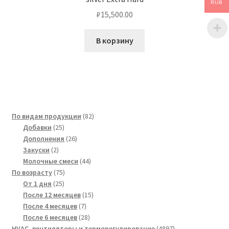
RUB
₽
15,500.00
В корзину
82
По видам продукции
82
25
товара
Добавки
25
товаров
26
Дополнения
26
2
товаров
Закуски
2
товара
44
Молочные смеси
44
75
товара
По возрасту
75
25
товаров
От 1 дня
25
товаров
15
После 12 месяцев
15
7
товаров
После 4 месяцев
7
товаров
28
После 6 месяцев
28
товаров
4897
HVAC, вентиляторы и терморегулирование
4897