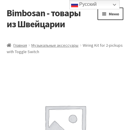
Русский
Bimbosan - товары
Перейти
Перейти
Меню
к
к
из Швейцарии
навигации
содержимому
Главная
Главная
Музыкальные аксессуары
Wiring Kit for 2-pickups
with Toggle Switch
Блог
Контакты
Корзина
Магазин
Мой аккаунт
Оформление заказа