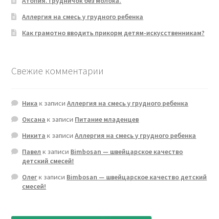
Атопия. Грудничок без молока.
Аллергия на смесь у грудного ребенка
Как грамотно вводить прикорм детям-искусственникам?
Свежие комментарии
Ника
к записи
Аллергия на смесь у грудного ребенка
Оксана
к записи
Питание младенцев
Никита
к записи
Аллергия на смесь у грудного ребенка
Павел
к записи
Bimbosan — швейцарское качество
детский смесей!
Олег
к записи
Bimbosan — швейцарское качество детский
смесей!