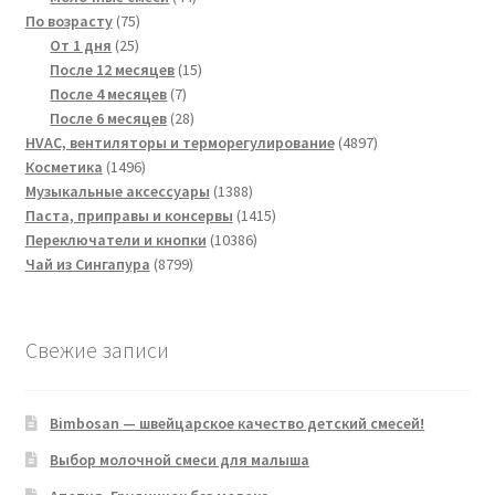
75
товара
По возрасту
75
25
товаров
От 1 дня
25
товаров
15
После 12 месяцев
15
7
товаров
После 4 месяцев
7
товаров
28
После 6 месяцев
28
товаров
4897
HVAC, вентиляторы и терморегулирование
4897
1496
товаров
Косметика
1496
товаров
1388
Музыкальные аксессуары
1388
товаров
1415
Паста, приправы и консервы
1415
10386
товаров
Переключатели и кнопки
10386
8799
товаров
Чай из Сингапура
8799
товаров
Свежие записи
Bimbosan — швейцарское качество детский смесей!
Выбор молочной смеси для малыша