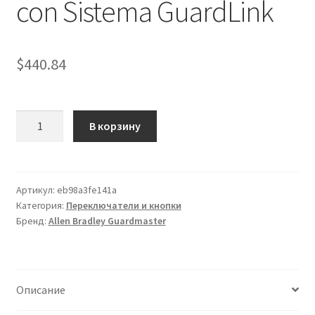
con Sistema GuardLink
$
440.84
Количество
В корзину
товара
5
pin
GuardLink
Артикул:
eb98a3fe141a
Категория:
Переключатели и кнопки
abilitato
Бренд:
Allen Bradley Guardmaster
Tap
Allen
Bradley
Guardmaster,
Описание
per
uso