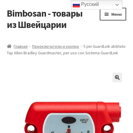
Русский
Bimbosan - товары
Перейти
Перейти
Меню
к
к
из Швейцарии
навигации
содержимому
Главная
Главная
Переключатели и кнопки
5 pin GuardLink abilitato
Tap Allen Bradley Guardmaster, per uso con Sistema GuardLink
Блог
Контакты
Корзина
Магазин
Мой аккаунт
Оформление заказа