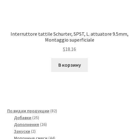
Interruttore tattile Schurter, SPST, L. attuatore 9.5mm,
Montaggio superficiale
$
18.16
В корзину
82
По видам продукции
82
25
товара
Добавки
25
товаров
26
Дополнения
26
2
товаров
Закуски
2
товара
44
Молочные смеси
44