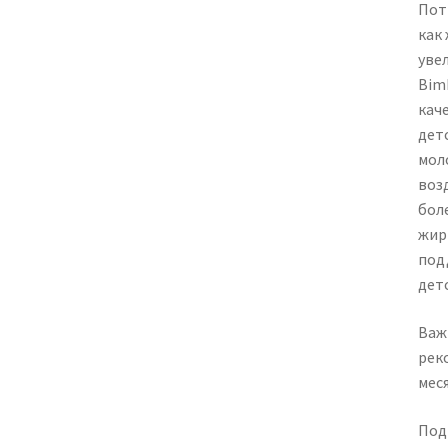
Пот
как 
уве
Bim
кач
дет
мол
воз
бол
жир
под
детс
Важ
рек
мес
Под