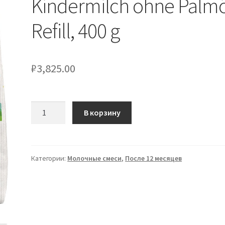
Kindermilch ohne Palmö
Refill, 400 g
₽
3,825.00
Количество
В корзину
товара
Bimbosan
Bio
Kindermilch
Категории:
Молочные смеси
,
После 12 месяцев
ohne
Palmöl,
Refill,
400
g