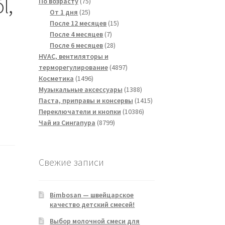
l,
75
товара
По возрасту
75
25
товаров
От 1 дня
25
товаров
15
После 12 месяцев
15
7
товаров
После 4 месяцев
7
товаров
28
После 6 месяцев
28
товаров
HVAC, вентиляторы и
4897
терморегулирование
4897
1496
товаров
Косметика
1496
товаров
1388
Музыкальные аксессуары
1388
товаров
1415
Паста, приправы и консервы
1415
10386
товаров
Переключатели и кнопки
10386
8799
товаров
Чай из Сингапура
8799
товаров
Свежие записи
Bimbosan — швейцарское
качество детский смесей!
Выбор молочной смеси для