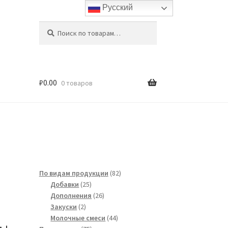
Русский
Искать:
Поиск
₽
0.00
0 товаров
82
По видам продукции
82
25
товара
Добавки
25
товаров
26
Дополнения
26
2
товаров
Закуски
2
товара
44
Молочные смеси
44