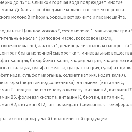
мерно до 45 ° C. Слишком горячая вода повреждает многие
амины. Добавьте необходимое количество ложек порошка
ского молока Bimbosan, хорошо встряхните и перемешайте.
едиенты: Цельное молоко *, сухое молоко *, мальтодекстрин *
тительные масла * (рапсовое масло, кокосовое масло,
солнечное масло), лактоза *, деминерализованная сыворотка *
центрат белка молочной сыворотки *, минеральные вещества
сфат кальция, бикарбонат калия, хлорид натрия, хлорид магни
бонат кальция, сульфат железа, цитрат натрия, сульфат цинка
фат меди, сульфат марганца, селенат натрия, йодат калия),
льгаторы (лецитин подсолнечника), витамины (витамин С,
амин Е, ниацин, пантотеновую кислоту, витамин А, витамин В
амин В6, фолиевая кислота, витамин К, биотин, витамин D,
амин В2, витамин B12), антиоксидант (смешанные токоферолы
ырье из контролируемой биологической продукции