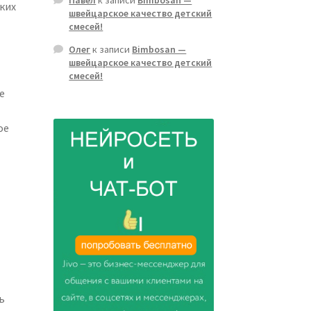
ких
швейцарское качество детский
смесей!
Олег
к записи
Bimbosan —
швейцарское качество детский
смесей!
е
ое
ь