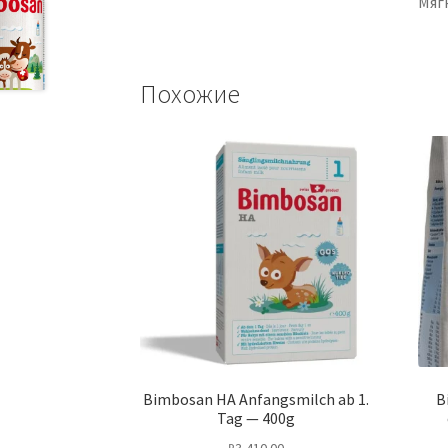
Мягк
Похожие
Bimbosan HA Anfangsmilch ab 1.
B
Tag — 400g
₽
3,410.00