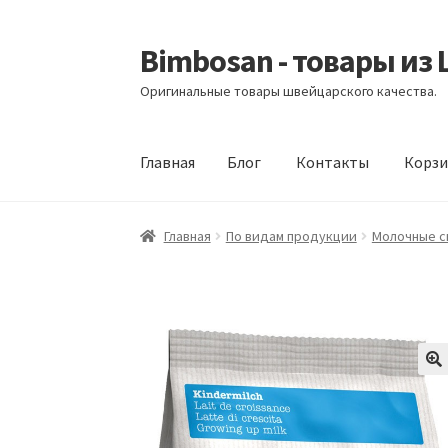
Bimbosan - товары из
Перейти
Перейти
к
к
Оригинальные товары швейцарского качества.
навигации
содержимому
Главная
Блог
Контакты
Корзи
Главная
Блог
Контакты
Корзина
Магазин
М
Главная
По видам продукции
Молочные с