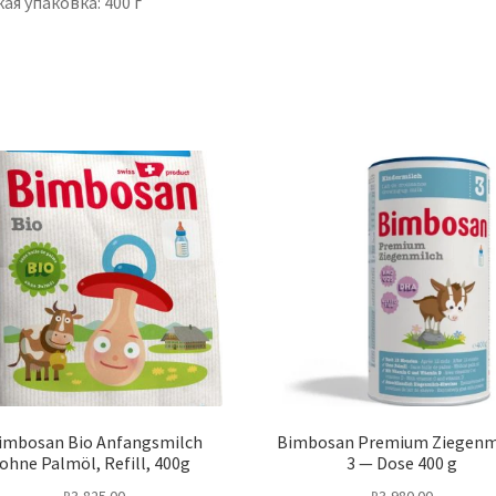
ая упаковка: 400 г
imbosan Bio Anfangsmilch
Bimbosan Premium Ziegenm
ohne Palmöl, Refill, 400g
3 — Dose 400 g
₽
3,825.00
₽
3,980.00