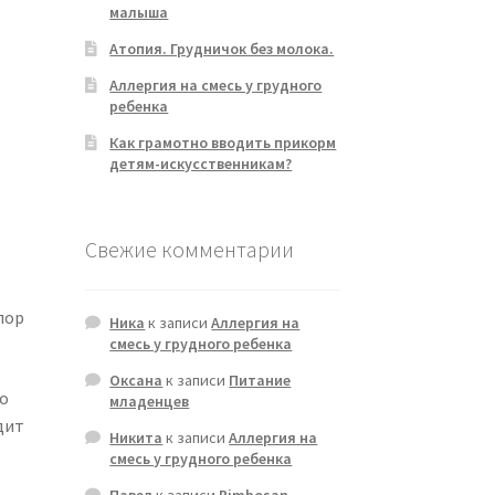
малыша
Атопия. Грудничок без молока.
Аллергия на смесь у грудного
ребенка
Как грамотно вводить прикорм
детям-искусственникам?
Свежие комментарии
пор
Ника
к записи
Аллергия на
смесь у грудного ребенка
Оксана
к записи
Питание
о
младенцев
дит
Никита
к записи
Аллергия на
смесь у грудного ребенка
Павел
к записи
Bimbosan —