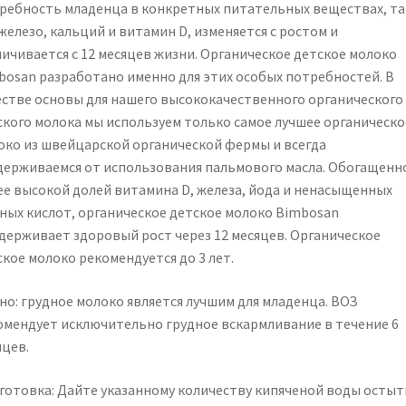
ребность
младенца
в конкретных питательных веществах, та
железо, кальций и витамин D, изменяется с ростом и
личивается с 12 месяцев жизни. Органическое детское молоко
bosan разработано именно для этих особых потребностей. В
естве основы для нашего высококачественного органического
ского молока мы используем только самое лучшее органическо
око из швейцарской органической фермы и всегда
держиваемся от использования пальмового масла. Обогащенн
ее высокой долей витамина D, железа, йода и ненасыщенных
ных кислот, органическое детское молоко Bimbosan
держивает здоровый рост через 12 месяцев. Органическое
кое молоко рекомендуется до 3 лет.
но: грудное молоко является лучшим для младенца.
ВОЗ
омендует исключительно грудное вскармливание в течение 6
яцев.
готовка: Дайте указанному количеству кипяченой воды остыт