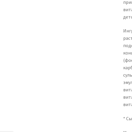
при
вит
дет
Ингр
рас
под
кон
(фо
кар
суль
эму
вит
вит
вит
* С