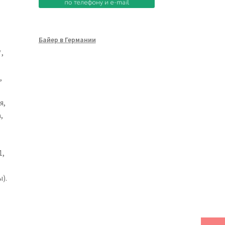
Байер в Германии
,
,
я,
,
1,
).