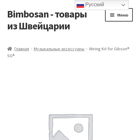
Русский
Bimbosan - товары
Перейти
Перейти
Меню
к
к
из Швейцарии
навигации
содержимому
Главная
Главная
Музыкальные аксессуары
Wiring Kit for Gibson®
SG®
Блог
Контакты
Корзина
Магазин
Мой аккаунт
Оформление заказа