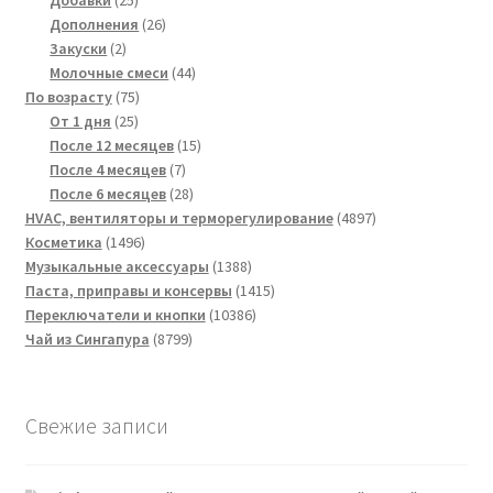
товаров
26
Дополнения
26
2
товаров
Закуски
2
товара
44
Молочные смеси
44
75
товара
По возрасту
75
25
товаров
От 1 дня
25
товаров
15
После 12 месяцев
15
7
товаров
После 4 месяцев
7
товаров
28
После 6 месяцев
28
товаров
4897
HVAC, вентиляторы и терморегулирование
4897
1496
товаров
Косметика
1496
товаров
1388
Музыкальные аксессуары
1388
товаров
1415
Паста, приправы и консервы
1415
10386
товаров
Переключатели и кнопки
10386
8799
товаров
Чай из Сингапура
8799
товаров
Свежие записи