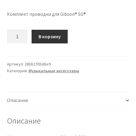
Комплект проводки для Gibson® SG®
Количество
В корзину
товара
Wiring
Kit
for
Артикул:
28bb1f05d8e9
Категория:
Музыкальные аксессуары
Gibson®
SG®
Описание
Описание