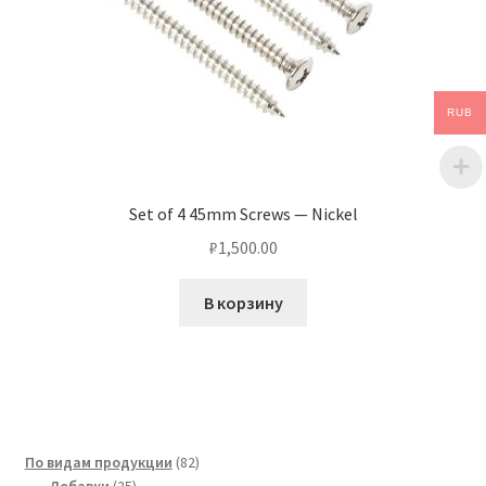
RUB
Set of 4 45mm Screws — Nickel
₽
1,500.00
В корзину
82
По видам продукции
82
25
товара
Добавки
25