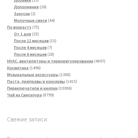
товаров
26
Дополнения
26
2
товаров
Закуски
2
товара
44
Молочные смеси
44
75
товара
По возрасту
75
25
товаров
От 1 дня
25
товаров
15
После 12 месяцев
15
7
товаров
После 4 месяцев
7
товаров
28
После 6 месяцев
28
товаров
4897
HVAC, вентиляторы и терморегулирование
4897
1496
товаров
Косметика
1496
товаров
1388
Музыкальные аксессуары
1388
товаров
1415
Паста, приправы и консервы
1415
10386
товаров
Переключатели и кнопки
10386
8799
товаров
Чай из Сингапура
8799
товаров
Свежие записи