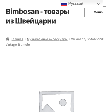
Русский
Bimbosan - товары
Перейти
Перейти
Меню
к
к
из Швейцарии
навигации
содержимому
Главная
Главная
Музыкальные аксессуары
Wilkinson/Gotoh VSVG
Vintage Tremolo
Блог
Контакты
Корзина
Магазин
Мой аккаунт
Оформление заказа