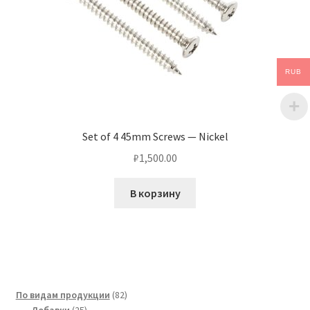
RUB
Set of 4 45mm Screws — Nickel
₽
1,500.00
В корзину
82
По видам продукции
82
25
товара
Добавки
25