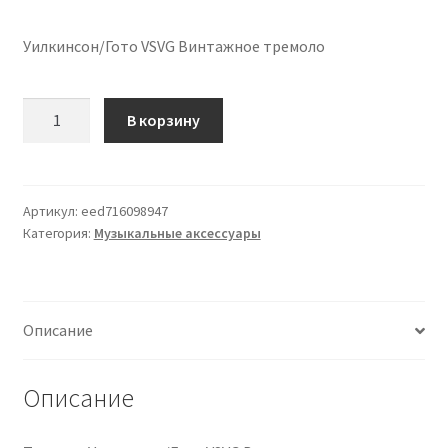
Уилкинсон/Гото VSVG Винтажное тремоло
Количество
В корзину
товара
Wilkinson/Gotoh
VSVG
Vintage
Артикул:
eed716098947
Категория:
Музыкальные аксессуары
Tremolo
Описание
Описание