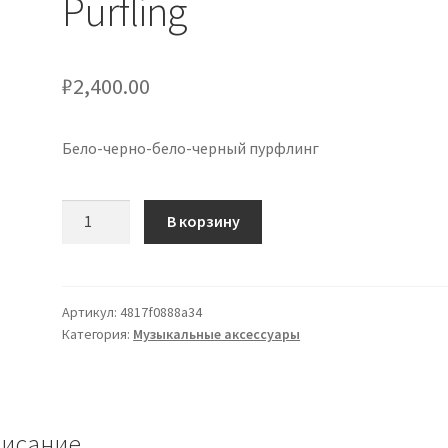
Purfling
₽
2,400.00
Бело-черно-бело-черный пурфлинг
Количество
В корзину
товара
White-
Black-
White-
Артикул:
4817f0888a34
Категория:
Музыкальные аксессуары
Black
Purfling
исание