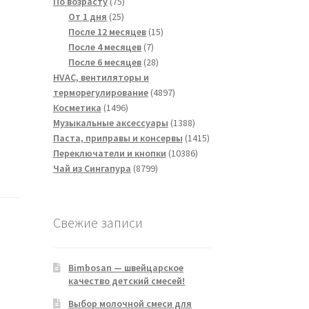
75
товара
По возрасту
75
25
товаров
От 1 дня
25
товаров
15
После 12 месяцев
15
7
товаров
После 4 месяцев
7
товаров
28
После 6 месяцев
28
товаров
HVAC, вентиляторы и
4897
терморегулирование
4897
1496
товаров
Косметика
1496
товаров
1388
Музыкальные аксессуары
1388
товаров
1415
Паста, приправы и консервы
1415
10386
товаров
Переключатели и кнопки
10386
8799
товаров
Чай из Сингапура
8799
товаров
Свежие записи
Bimbosan — швейцарское
качество детский смесей!
Выбор молочной смеси для