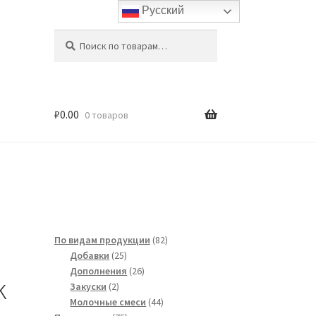
Русский
Искать:
Поиск
₽
0.00
0 товаров
82
По видам продукции
82
25
товара
Добавки
25
товаров
26
Дополнения
26
k
2
товаров
Закуски
2
товара
44
Молочные смеси
44