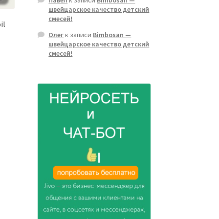
швейцарское качество детский
смесей!
il
Олег
к записи
Bimbosan —
швейцарское качество детский
смесей!