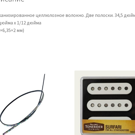
канизированное целлюлозное волокно. Две полоски. 34,5 дюйм
дюйма x 1/12 дюйма
×6,35×2 мм)