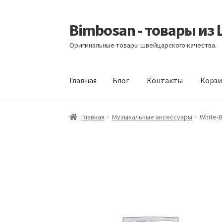
Bimbosan - товары из
Перейти
Перейти
к
к
Оригинальные товары швейцарского качества.
навигации
содержимому
Главная
Блог
Контакты
Корзи
Главная
Блог
Контакты
Корзина
Магазин
М
Главная
Музыкальные аксессуары
White-B