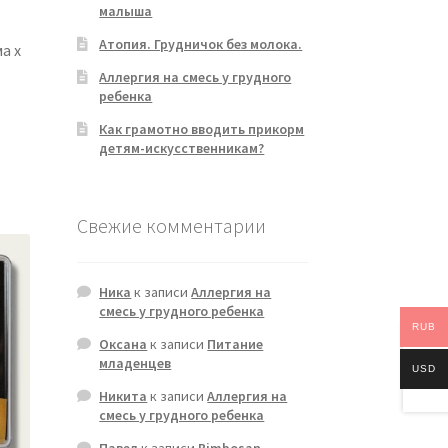
малыша
Атопия. Грудничок без молока.
а x
Аллергия на смесь у грудного
ребенка
Как грамотно вводить прикорм
детям-искусственникам?
Свежие комментарии
Ника
к записи
Аллергия на
смесь у грудного ребенка
RUB
Оксана
к записи
Питание
младенцев
USD
Никита
к записи
Аллергия на
смесь у грудного ребенка
Павел
к записи
Bimbosan —