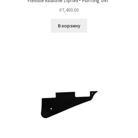
Flexible Abalone Zipflex® Purfling .047”
₽
7,400.00
В корзину