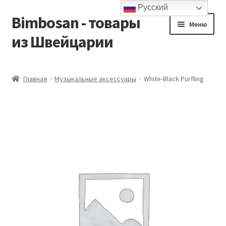
Русский
Bimbosan - товары
Перейти
Перейти
Меню
к
к
из Швейцарии
навигации
содержимому
Главная
Главная
Музыкальные аксессуары
White-Black Purfling
Блог
Контакты
Корзина
Магазин
Мой аккаунт
Оформление заказа