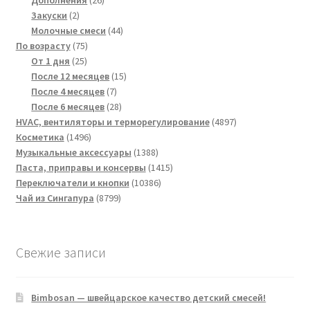
2
товаров
Закуски
2
товара
44
Молочные смеси
44
75
товара
По возрасту
75
25
товаров
От 1 дня
25
товаров
15
После 12 месяцев
15
7
товаров
После 4 месяцев
7
товаров
28
После 6 месяцев
28
товаров
4897
HVAC, вентиляторы и терморегулирование
4897
1496
товаров
Косметика
1496
товаров
1388
Музыкальные аксессуары
1388
товаров
1415
Паста, приправы и консервы
1415
10386
товаров
Переключатели и кнопки
10386
8799
товаров
Чай из Сингапура
8799
товаров
Свежие записи
Bimbosan — швейцарское качество детский смесей!