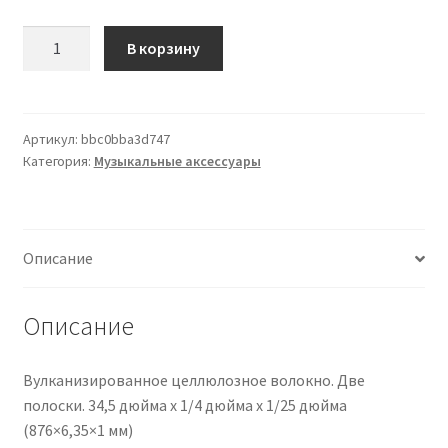
Количество
В корзину
товара
White-
Black
Purfling
Артикул:
bbc0bba3d747
Категория:
Музыкальные аксессуары
Описание
Описание
Вулканизированное целлюлозное волокно. Две
полоски. 34,5 дюйма x 1/4 дюйма x 1/25 дюйма
(876×6,35×1 мм)