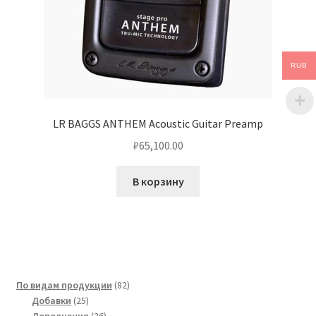
RUB
LR BAGGS ANTHEM Acoustic Guitar Preamp
₽
65,100.00
В корзину
82
По видам продукции
82
25
товара
Добавки
25
товаров
26
Дополнения
26