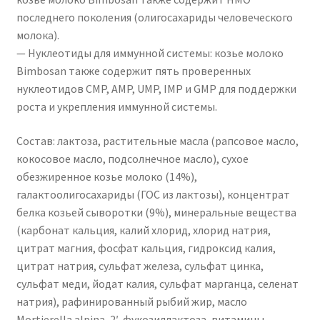
последнего поколения (олигосахариды человеческого
молока).
— Нуклеотиды для иммунной системы: козье молоко
Bimbosan также содержит пять проверенных
нуклеотидов CMP, AMP, UMP, IMP и GMP для поддержки
роста и укрепления иммунной системы.
Состав: лактоза, растительные масла (рапсовое масло,
кокосовое масло, подсолнечное масло), сухое
обезжиренное козье молоко (14%),
галактоолигосахариды (ГОС из лактозы), концентрат
белка козьей сыворотки (9%), минеральные вещества
(карбонат кальция, калий хлорид, хлорид натрия,
цитрат магния, фосфат кальция, гидроксид калия,
цитрат натрия, сульфат железа, сульфат цинка,
сульфат меди, йодат калия, сульфат марганца, селенат
натрия), рафинированный рыбий жир, масло
Mortierella alpina, 2′-фукозиллактоза, витамины