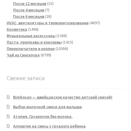
товаров
15
После 12 месяцев
15
7
товаров
После 4 месяцев
7
товаров
28
После 6 месяцев
28
товаров
4897
HVAC, вентиляторы и терморегулирование
4897
1496
товаров
Косметика
1496
товаров
1388
Музыкальные аксессуары
1388
товаров
1415
Паста, приправы и консервы
1415
10386
товаров
Переключатели и кнопки
10386
8799
товаров
Чай из Сингапура
8799
товаров
Свежие записи
Bimbosan — швейцарское качество детский смесей!
Выбор молочной смеси для малыша
Атопия. Грудничок без молока.
Аллергия на смесь у грудного ребенка