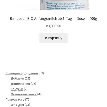
Bimbosan BIO Anfangsmilch ab 1. Tag — Dose — 400g
₽
3,390.00
В корзину
82
По видам продукции
82
25
товара
Добавки
25
товаров
26
Дополнения
26
2
товаров
Закуски
2
товара
44
Молочные смеси
44
75
товара
По возрасту
75
25
товаров
От 1 дня
25