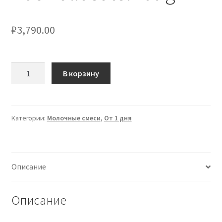
₽
3,790.00
Количество
В корзину
товара
Bimbosan
Premium
Ziegenmilch
Категории:
Молочные смеси
,
От 1 дня
1
-
Nachfüllbeutel
Описание
400
g
Описание