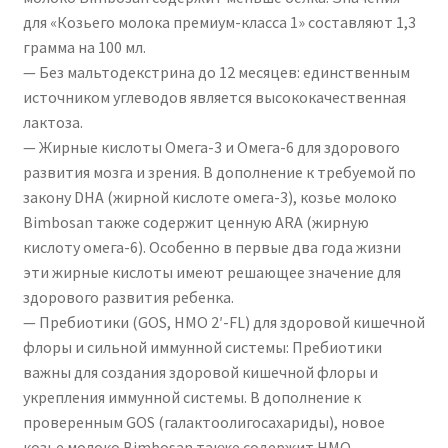
для «Козьего молока премиум-класса 1» составляют 1,3
грамма на 100 мл.
— Без мальтодекстрина до 12 месяцев: единственным
источником углеводов является высококачественная
лактоза.
— Жирные кислоты Омега-3 и Омега-6 для здорового
развития мозга и зрения. В дополнение к требуемой по
закону DHA (жирной кислоте омега-3), козье молоко
Bimbosan также содержит ценную ARA (жирную
кислоту омега-6). Особенно в первые два года жизни
эти жирные кислоты имеют решающее значение для
здорового развития ребенка.
— Пребиотики (GOS, HMO 2′-FL) для здоровой кишечной
флоры и сильной иммунной системы: Пребиотики
важны для создания здоровой кишечной флоры и
укрепления иммунной системы. В дополнение к
проверенным GOS (галактоолигосахариды), новое
козье молоко Bimbosan также содержит HMO