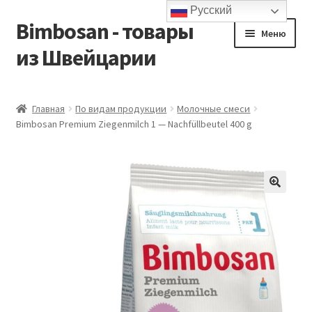
Русский
Bimbosan - товары
Перейти
Перейти
Меню
к
к
из Швейцарии
навигации
содержимому
Главная
Главная
По видам продукции
Молочные смеси
Bimbosan Premium Ziegenmilch 1 — Nachfüllbeutel 400 g
Блог
Контакты
Корзина
Магазин
Мой аккаунт
Оформление заказа