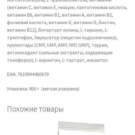
(витамин С, витамин Е, ниацин, пантотеновая кислота,
витамин В6, витамин В1, витамин А, витамин В2,
фолиевая кислота, витамин К, витамин D, биотин,
витамин В12), битартрат холина, L-тирозин, L-
триптофан, Эмульгатор (лецитин подсолнечника),
нуклеотиды (CMP, UMP, AMP, IMP, GMP), таурин,
антиоксидант (сильные экстракты, содержащие
токоферол), L-карнитин, L-тартрат, инозитол.
EAN: 7610994460679
Упаковка: 400 г (мягкая упаковка)
Похожие товары