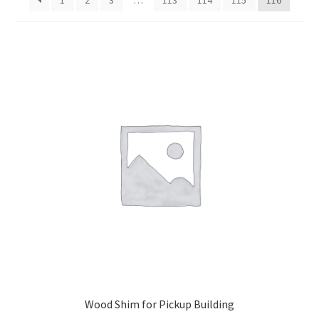
1
2
3
…
113
114
115
116
Wood Shim for Pickup Building