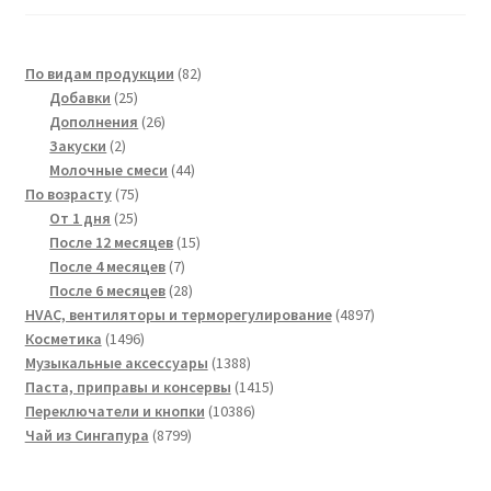
82
По видам продукции
82
25
товара
Добавки
25
товаров
26
Дополнения
26
2
товаров
Закуски
2
товара
44
Молочные смеси
44
75
товара
По возрасту
75
25
товаров
От 1 дня
25
товаров
15
После 12 месяцев
15
7
товаров
После 4 месяцев
7
товаров
28
После 6 месяцев
28
товаров
4897
HVAC, вентиляторы и терморегулирование
4897
1496
товаров
Косметика
1496
товаров
1388
Музыкальные аксессуары
1388
товаров
1415
Паста, приправы и консервы
1415
10386
товаров
Переключатели и кнопки
10386
8799
товаров
Чай из Сингапура
8799
товаров