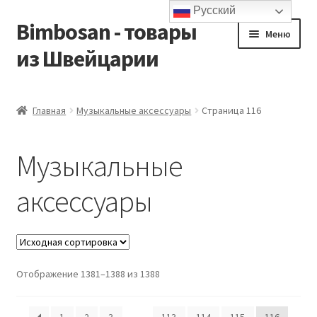
Русский
Bimbosan - товары
Перейти
Перейти
Меню
к
к
из Швейцарии
навигации
содержимому
Главная
Главная
Музыкальные аксессуары
Страница 116
Блог
Музыкальные
Контакты
аксессуары
Корзина
Магазин
Отображение 1381–1388 из 1388
Мой аккаунт
Оформление заказа