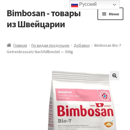
Русский
Bimbosan - товары
Перейти
Перейти
Меню
к
к
из Швейцарии
навигации
содержимому
Главная
Главная
По видам продукции
Добавки
Bimbosan Bio-7
Getreidezusatz Nachfüllbeutel — 300g
Блог
Контакты
Корзина
Магазин
Мой аккаунт
Оформление заказа