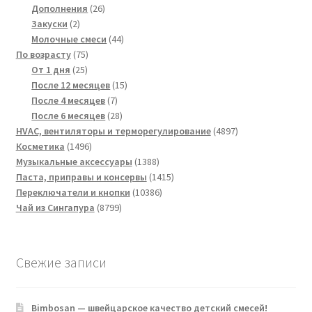
товаров
26
Дополнения
26
2
товаров
Закуски
2
товара
44
Молочные смеси
44
75
товара
По возрасту
75
25
товаров
От 1 дня
25
товаров
15
После 12 месяцев
15
7
товаров
После 4 месяцев
7
товаров
28
После 6 месяцев
28
товаров
4897
HVAC, вентиляторы и терморегулирование
4897
1496
товаров
Косметика
1496
товаров
1388
Музыкальные аксессуары
1388
товаров
1415
Паста, приправы и консервы
1415
10386
товаров
Переключатели и кнопки
10386
8799
товаров
Чай из Сингапура
8799
товаров
Свежие записи
Bimbosan — швейцарское качество детский смесей!