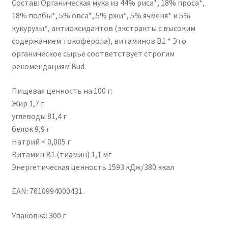
Состав: Органическая мука из 44% риса*, 18% проса*,
18% полбы*, 5% овса*, 5% ржи*, 5% ячменя* и 5%
кукурузы*, антиоксидантов (экстракты с высоким
содержанием токоферола), витаминов B1 * Это
органическое сырье соответствует строгим
рекомендациям Bud.
Пищевая ценность на 100 г:
Жир 1,7 г
углеводы 81,4 г
белок 9,9 г
Натрий < 0,005 г
Витамин B1 (тиамин) 1,1 мг
Энергетическая ценность 1593 кДж/380 ккал
EAN: 7610994000431
Упаковка: 300 г