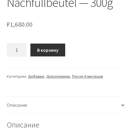
Nachfüllbeutel — 300g
₽
1,680.00
Количество
В корзину
товара
Bimbosan
Bio-
7
Категории:
Добавки
,
Дополнения
,
После 6 месяцев
Getreidezusatz
Nachfüllbeutel
-
Описание
300g
Описание